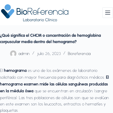
Saltar
al
contenido
¿Qué significa el CHCM o concentración de hemoglobina
corpuscular media dentro del hemograma?
admin
julio 26, 2023
Bioreferencia
El
es uno de los exámenes de laboratorio
hemograma
solicitado con mayor frecuencia para diagnósticos médicos.
El
hemograma examen mide las células sanguíneas producidas
que se encuentran en circulación (sangre
en la médula ósea
periférica). Las tres poblaciones de células son que se evalúan
en este examen son los leucocitos, eritrocitos o hematíes y
plaquetas.