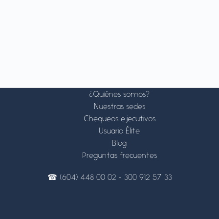
¿Quiénes somos?
Nuestras sedes
Chequeos ejecutivos
Usuario Élite
Blog
Preguntas frecuentes
☎ (604) 448 00 02 - 300 912 57 33