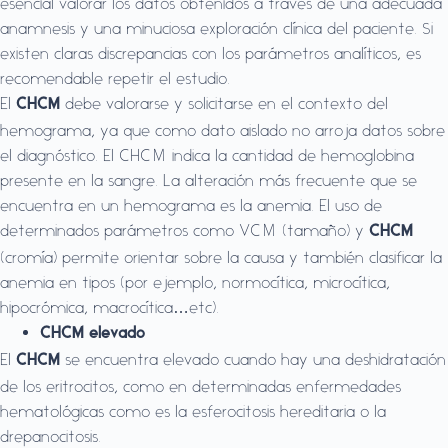
esencial valorar los datos obtenidos a través de una adecuada
anamnesis y una minuciosa exploración clínica del paciente. Si
existen claras discrepancias con los parámetros analíticos, es
recomendable repetir el estudio.
El
debe valorarse y solicitarse en el contexto del
CHCM
hemograma, ya que como dato aislado no arroja datos sobre
el diagnóstico. El CHCM indica la cantidad de hemoglobina
presente en la sangre. La alteración más frecuente que se
encuentra en un hemograma es la anemia. El uso de
determinados parámetros como VCM (tamaño) y
CHCM
(cromía) permite orientar sobre la causa y también clasificar la
anemia en tipos (por ejemplo, normocítica, microcítica,
hipocrómica, macrocítica…etc).
CHCM elevado
El
se encuentra elevado cuando hay una deshidratación
CHCM
de los eritrocitos, como en determinadas enfermedades
hematológicas como es la esferocitosis hereditaria o la
drepanocitosis.